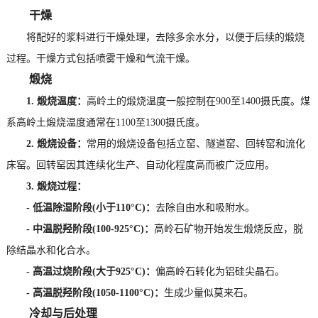
干燥
将配好的浆料进行干燥处理，去除多余水分，以便于后续的煅烧
过程。干燥方式包括喷雾干燥和气流干燥。
煅烧
1. 煅烧温度：
高岭土的煅烧温度一般控制在900至1400摄氏度。煤
系高岭土煅烧温度通常在1100至1300摄氏度。
2. 煅烧设备：
常用的煅烧设备包括立窑、隧道窑、回转窑和流化
床窑。回转窑因其连续化生产、自动化程度高而被广泛应用。
3. 煅烧过程：
- 低温除湿阶段(小于110°C)：
去除自由水和吸附水。
- 中温脱羟阶段(100-925°C)：
高岭石矿物开始发生煅烧反应，脱
除结晶水和化合水。
- 高温过烧阶段(大于925°C)：
偏高岭石转化为铝硅尖晶石。
- 高温脱羟阶段(1050-1100°C)：
生成少量似莫来石。
冷却与后处理