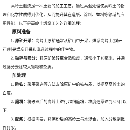
高岭土煅烧是一种重要的加工工艺，通过高温处理使高岭土的物
理和化学性质得到优化，从而提升其在造纸、涂料、塑料等领域的应
用性能。以下是高岭土煅烧工艺的详细流程：
原料准备
1. 原矿开采：
高岭土原矿通常从矿山中开采，煤系高岭土(煤矸
石)则是煤炭开采和洗选过程中的伴生物。
2. 破碎与筛分：
将原矿破碎至合适粒度，通常小于10毫米，并通
过筛分去除较大颗粒和杂质。
预处理
1. 除铁：
采用磁选等方法去除原矿中的铁杂质，以提高高岭土的
白度。
2. 磨粉：
将破碎后的高岭土进行超细磨粉，粒度通常达到325目以
下。
3. 配浆：
根据需要，将磨粉后的高岭土与水混合，加入分散剂搅
拌打浆。